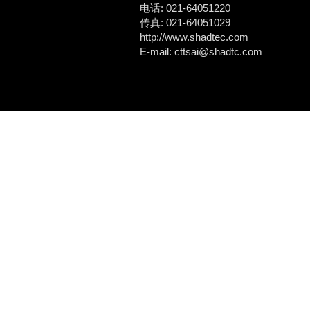
电话: 021-64051220
传真: 021-64051029
http://www.shadtec.com
E-mail: cttsai@shadtc.com