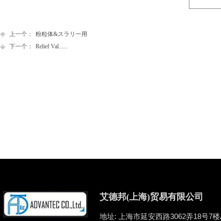
上一个：
粉粒体&スラリ一用
下一个：
Relief Val......
艾德邦(上海)贸易有限公司
地址: 上海市延安西路3062弄18号7楼