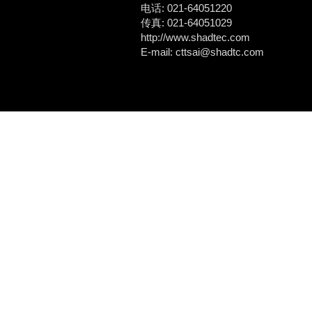
电话: 021-64051220
传真: 021-64051029
http://www.shadtec.com
E-mail: cttsai@shadtc.com